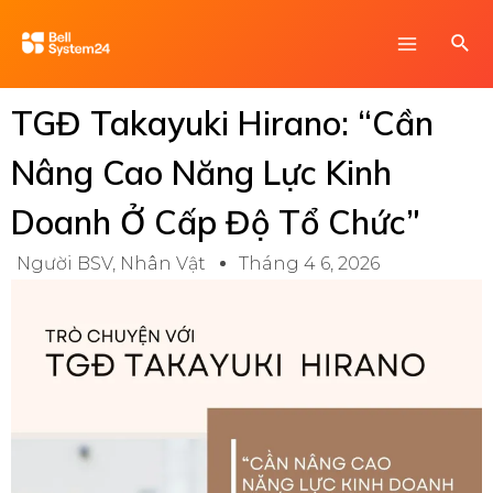
Skip
Main
Sea
to
Menu
content
TGĐ Takayuki Hirano: “Cần
Nâng Cao Năng Lực Kinh
Doanh Ở Cấp Độ Tổ Chức”
Người BSV
,
Nhân Vật
Tháng 4 6, 2026