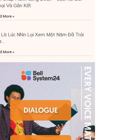
ại Và Gắn Kết
d More »
 Là Lúc Nhìn Lại Xem Một Năm Đã Trải
a…
d More »