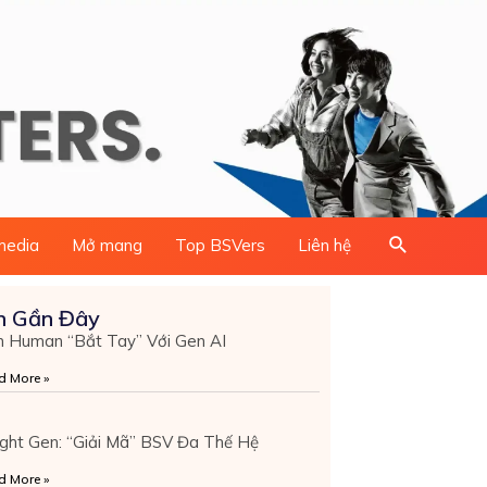
Search
media
Mở mang
Top BSVers
Liên hệ
n Gần Đây
 Human “bắt Tay” Với Gen AI
d More »
ight Gen: “Giải Mã” BSV Đa Thế Hệ
d More »