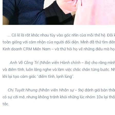
… Có lẽ là rất khác nhau tùy vào góc nhìn của mỗi thế hệ. Đôi 
toàn giống với cảm nhận của người đối diện. Mình đã thử tìm 
Kinh doanh CRM Miền Nam – và thử hỏi họ về những điều mà họ 
Anh Võ Công Trí (Nhân viên Hành chính – 8x)
cho rằng mình
và điềm tĩnh, luôn lắng nghe và làm việc chắc chắn từng bước. Nh
khi lại tạo cảm giác “điềm tĩnh, lạnh lùng”.
Chị Tuyết Nhung (Nhân viên Nhân sự – 9x)
đánh giá bản thân
có sự cởi mở, nhưng không tránh khỏi những lúc nhóm 10x lại th
tắc.