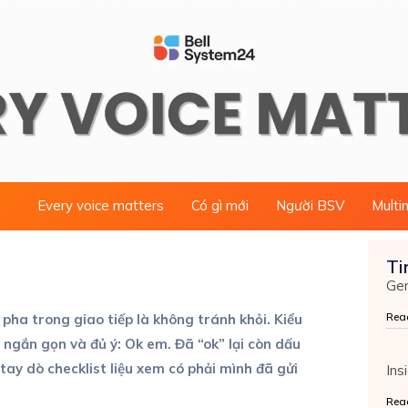
Every voice matters
Có gì mới
Người BSV
Multi
Ti
Gen
Rea
ha trong giao tiếp là không tránh khỏi. Kiểu
 ngắn gọn và đủ ý: Ok em. Đã “ok” lại còn dấu
 tay dò checklist liệu xem có phải mình đã gửi
Ins
Rea