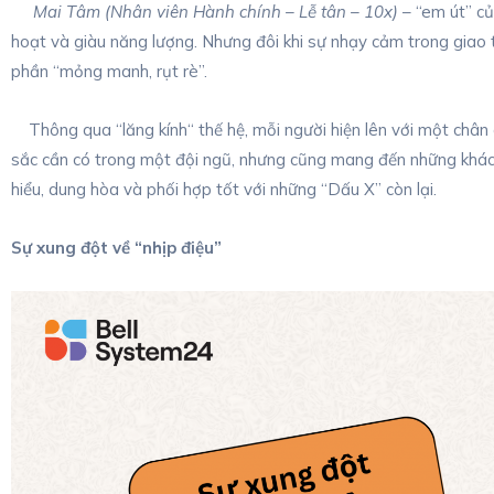
Mai Tâm (Nhân viên Hành chính – Lễ tân – 10x)
– “em út” củ
hoạt và giàu năng lượng. Nhưng đôi khi sự nhạy cảm trong giao t
phần “mỏng manh, rụt rè”.
Thông qua “lăng kính“ thế hệ, mỗi người hiện lên với một chân 
sắc cần có trong một đội ngũ, nhưng cũng mang đến những khác 
hiểu, dung hòa và phối hợp tốt với những “Dấu X” còn lại.
Sự xung đột về “nhịp điệu”