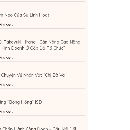
m Neo Của Sự Linh Hoạt
d More »
 Takayuki Hirano: “Cần Nâng Cao Năng
 Kinh Doanh Ở Cấp Độ Tổ Chức”
d More »
 Chuyện Về Nhân Vật “Chị Bờ Vai”
d More »
ững “Bóng Hồng” ISD
d More »
 Chấp Hành Công Đoàn – Cầu Nối Đối