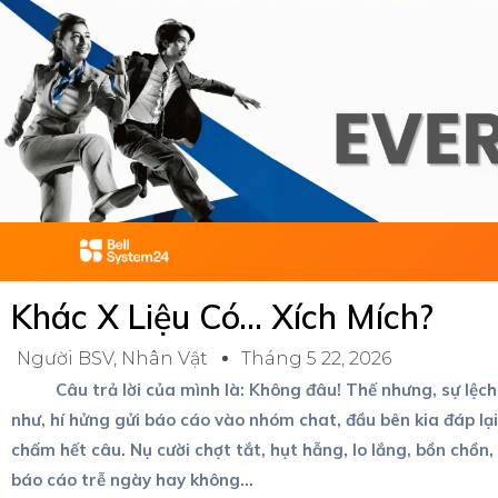
Skip
to
content
Khác X Liệu Có… Xích Mích?
Người BSV
,
Nhân Vật
Tháng 5 22, 2026
Câu trả lời của mình là: Không đâu! Thế nhưng, sự lệch p
như, hí hửng gửi báo cáo vào nhóm chat, đầu bên kia đáp lại
chấm hết câu. Nụ cười chợt tắt, hụt hẫng, lo lắng, bồn chồn,
báo cáo trễ ngày hay không…