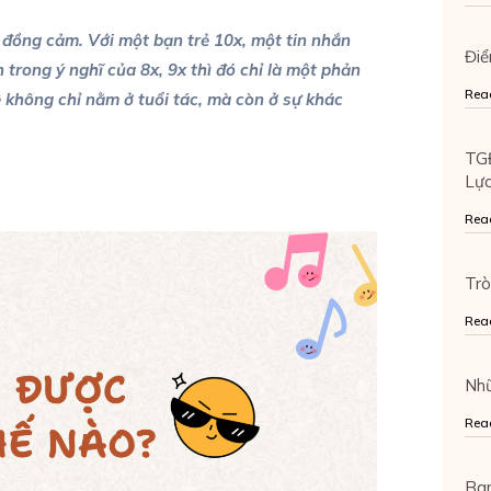
ồng cảm. Với một bạn trẻ 10x, một tin nhắn
Điể
trong ý nghĩ của 8x, 9x thì đó chỉ là một phản
Rea
 không chỉ nằm ở tuổi tác, mà còn ở sự khác
TGĐ
Lực
Rea
Trò
Rea
Nh
Rea
Ban