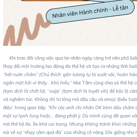
Khi trao đổi công việc qua tin nhắn ngày càng trở nên phổ biến
thay đổi môi trường lao động đa thế hệ và tạo ra những tình huố
“hết nước chấm” (Chú thích: gần tương tự từ xuất sắc, hoàn hảo
ngẩn một hồi vì thấy… khó hiểu.”
Mai Tâm cũng chia sẻ thế hệ 
(tạm dịch là chất lừ)
, “vuýp”
(tạm dịch là tuyệt vời)
để bộc lộ cả
và nghiêm túc. Không chỉ từ lóng mà dấu câu và
emoji
(biểu tượ
điệu” trong giao tiếp.
“Khi các anh chị nhắn OK kèm dấu chấm c
một sự lạnh lùng hoặc… đang phật ý. Dù mình cũng đã quen và
mà thế hệ 8x, 9x khá coi trọng. Nhưng không tránh khỏi những 
nói về sự “nhạy cảm quá đà” của những cô nàng 10x giống như