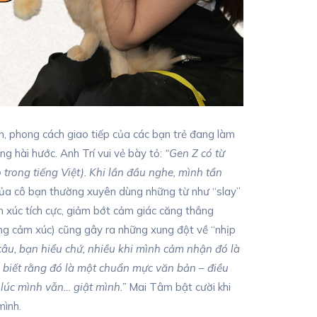
, phong cách giao tiếp của các bạn trẻ đang làm
ng hài hước. Anh Trí vui vẻ bày tỏ:
“Gen Z có từ
 trong tiếng Việt). Khi lần đầu nghe, mình tẩn
của cô bạn thường xuyên dùng những từ như “slay”
m xúc tích cực, giảm bớt cảm giác căng thẳng
ng cảm xúc) cũng gây ra những xung đột về “nhịp
âu, bạn hiểu chứ, nhiều khi mình cảm nhận đó là
 biết rằng đó là một chuẩn mực văn bản – điều
lúc mình vẫn… giật mình.”
Mai Tâm bật cười khi
 mình.