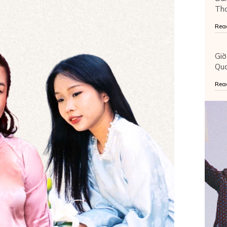
Tho
Rea
Giờ
Qu
Rea