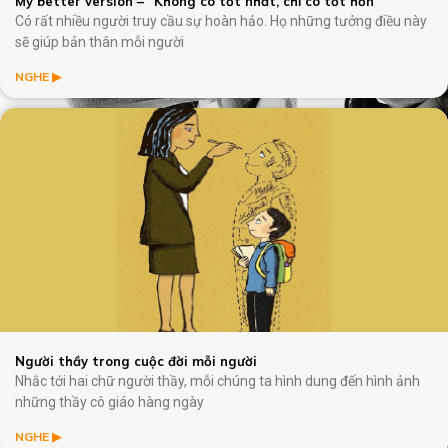
My better version – “Không có tốt nhất, chỉ có tốt hơn”
Du lịch Hòa Bình – Nhân sự KVP và BO khu
Có rất nhiều người truy cầu sự hoàn hảo. Họ những tưởng điều này
vực miền Bắc (23-24/10/2024)
sẽ giúp bản thân mỗi người
27/10/2024
NGHE ️️▶︎
BSV’s DAY 2024: BSV VIBE – ON FIRE
(Chương trình team building dành cho
agents)
22/10/2024
Highlight Celebration Party 2023: New Day,
New Way, New Dream
07/02/2024
BSV SHARE | 6 thiên kiến ảnh hưởng đến
năng suất làm việc của bạn
15/12/2023
BSV SHARE | Văn hóa hối hả và năng suất
Người thầy trong cuộc đời mỗi người
độc hại
Nhắc tới hai chữ người thầy, mỗi chúng ta hình dung đến hình ảnh
27/11/2023
những thầy cô giáo hàng ngày
NGHE ️️▶︎
HAPPY TRAINER’S DAY