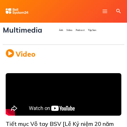
Skip
Main
Sea
to
Menu
content
Multimedia
Ảnh
Video
Podcast
Tập San
Video
Tiết mục Vỗ tay BSV [Lễ Kỷ niệm 20 năm