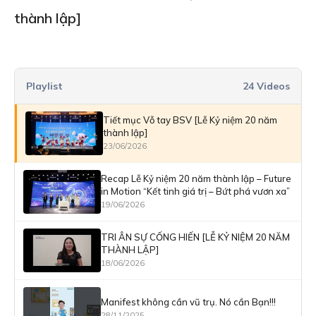
thành lập]
Playlist
24 Videos
Tiết mục Vỗ tay BSV [Lễ Kỷ niệm 20 năm
thành lập]
23/06/2026
Recap Lễ Kỷ niệm 20 năm thành lập – Future
in Motion “Kết tinh giá trị – Bứt phá vươn xa”
19/06/2026
TRI ÂN SỰ CỐNG HIẾN [LỄ KỶ NIỆM 20 NĂM
THÀNH LẬP]
18/06/2026
Manifest không cần vũ trụ. Nó cần Bạn!!!
28/11/2025