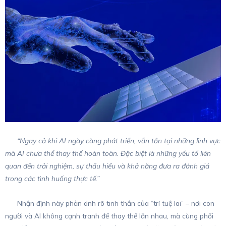
“Ngay cả khi AI ngày càng phát triển, vẫn tồn tại những lĩnh vực
mà AI chưa thể thay thế hoàn toàn. Đặc biệt là những yếu tố liên
quan đến trải nghiệm, sự thấu hiểu và khả năng đưa ra đánh giá
trong các tình huống thực tế.”
Nhận định này phản ánh rõ tinh thần của “trí tuệ lai” – nơi con
người và AI không cạnh tranh để thay thế lẫn nhau, mà cùng phối