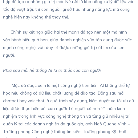
hợp để tạo ra những giá trị mới. Nếu AI là khả năng xử lý dữ liệu với
tốc độ vượt trội, thì con người lại sở hữu những năng lực mà công
nghệ hiện nay không thể thay thế.
Chính sự kết hợp giữa hai thế mạnh đó tạo nên một mô hình
vận hành hiệu quả hơn, giúp doanh nghiệp vừa tận dụng được sức
mạnh công nghệ, vừa duy trì được những giá trị cốt lõi của con
người.
Phía sau mỗi hệ thống AI là tri thức của con người
Mặc dù được xem là một công nghệ tiên tiến, AI không thể tự
học nếu không có dữ liệu chất lượng để đào tạo. Đằng sau mỗi
chatbot hay voicebot là quá trình xây dựng, kiểm duyệt và tối ưu dữ
liệu được thực hiện bởi con người. Là người có hơn 21 năm kinh
nghiệm trong lĩnh vực công nghệ thông tin và từng giữ nhiều vị trí
quản lý tại các doanh nghiệp đa quốc gia, anh Ngô Quang Vinh –
Trưởng phòng Công nghệ thông tin kiêm Trưởng phòng Kỹ thuật