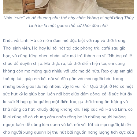
Nhìn “cute” và dễ thương như thế này chắc không ai nghĩ rằng Thùy
Linh lại là một game thủ cừ khôi đâu nhỉ?
Khác với Linh, Hà có niềm đam mê đặc biệt với rap và thời trang.
Thời sinh viên, Hà hay lui tới hát tại các phòng trà, café sau giờ
học, và cũng từng nhen nhóm ước mơ trở thành ca sĩ. “Nhưng có lẽ
chưa đủ duyên chị ạ. Mà thực ra, tới thời điểm hiện tại, em cũng
không còn mơ mộng quá nhiều với ước mơ đó nữa. Rap giúp em giải
toả áp lực, giúp em kết nối và đến gần với mọi người hơn trong
những buổi giao lưu hội nhóm, vậy là vui rồi.” Quả thật, ở Hà có một
sức hút kỳ lạ giúp bạn luôn nổi bật giữa đám đông, có lẽ sức hút ấy
là sự kết hợp giữa gương mặt điển trai, gu thời trang ấn tượng và
khả năng ca hát, khuấy động không khí. Tiếp xúc với Hà và Linh, có
lẽ ai cũng sẽ có chung cảm nhận rằng họ là những người hướng
ngoại, luôn dễ dàng làm quen và kết nối với tất cả mọi người, khiến
cho người xung quanh bị thu hút bởi nguồn năng lượng tích cực của