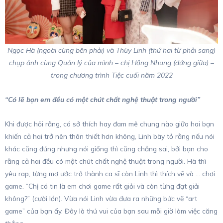
Ngọc Hà (ngoài cùng bên phải) và Thùy Linh (thứ hai từ phải sang)
chụp ảnh cùng Quản lý của mình – chị Hồng Nhung (đứng giữa) –
trong chương trình Tiệc cuối năm 2022
“Có lẽ bọn em đều có một chút chất nghệ thuật trong người”
Khi được hỏi rằng, có sở thích hay đam mê chung nào giữa hai bạn
khiến cả hai trở nên thân thiết hơn không, Linh bày tỏ rằng nếu nói
khác cũng đúng nhưng nói giống thì cũng chẳng sai, bởi bạn cho
rằng cả hai đều có một chút chất nghệ thuật trong người. Hà thì
yêu rap, từng mơ ước trở thành ca sĩ còn Linh thì thích vẽ và … chơi
game. “Chị có tin là em chơi game rất giỏi và còn từng đạt giải
không?” (cười lớn). Vừa nói Linh vừa đưa ra những bức vẽ “art
game” của bạn ấy. Đây là thú vui của bạn sau mỗi giờ làm việc căng