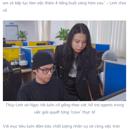
em sẽ tiếp tục làm việc thêm 4 tiếng buổi sáng hôm sau.” – Linh chia
sẻ.
Thùy Linh và Ngọc Hà luôn cố gắng theo sát, hỗ trợ agents trong
việc giải quyết từng “case” thực tế
Với mục tiêu luôn đảm bảo chất lượng nhân sự và công việc trơn