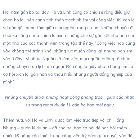
Hai năm gắn bó tại đây, Hà và Linh cùng có chia sẻ rằng điều giữ
chân họ lại, bên cạnh tinh thần trách nhiệm với công việc, thì còn là
sự gần gũi, quan tâm giữa mọi người trong dự án. Những chuyến đi
chơi xa cùng nhau chính là minh chứng cho sự gắn kết như anh em
một nhà của các thành viên trong tập thể này. “Công việc nào cũng
vậy, không thể tránh khỏi những lúc muốn dừng lại, nhưng bọn em
vẫn ở đây… vì nhau. Ngoài giờ làm việc, mọi người thường tổ chức
những chuyến du lịch, dã ngoại. Đó cũng là giây phút chúng em có
cơ hội xích lại gần hơn và thấu hiểu những người đồng nghiệp của
mình.”
Những chuyến đi xa, những hoạt động phong trào… giúp các nhân
sự trong team dự án H. gắn bó hơn mỗi ngày
Thêm nữa, với Hà và Linh, được làm việc trực tiếp với chị Hồng
Nhung – quản lý dự án – đã cho hai bạn cơ hội để học hỏi thêm
nhiều kỹ năng cần thiết trong công việc: kỹ năng giải quyết vấn đề,