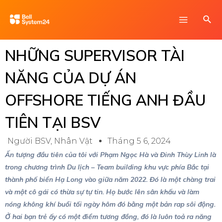
Skip
Main
Sea
to
Menu
content
NHỮNG SUPERVISOR TÀI
NĂNG CỦA DỰ ÁN
OFFSHORE TIẾNG ANH ĐẦU
TIÊN TẠI BSV
Người BSV
,
Nhân Vật
Tháng 5 6, 2024
Ấn tượng đầu tiên của tôi với Phạm Ngọc Hà và Đinh Thùy Linh là
trong chương trình Du lịch – Team building khu vực phía Bắc tại
thành phố biển Hạ Long vào giữa năm 2022. Đó là một chàng trai
và một cô gái có thừa sự tự tin. Họ bước lên sân khấu và làm
nóng không khí buổi tối ngày hôm đó bằng một bản rap sôi động.
Ở hai bạn trẻ ấy có một điểm tương đồng, đó là luôn toả ra năng