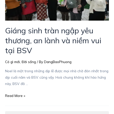
và
niềm
vui
tại
Giáng sinh tràn ngập yêu
BSV
thương, an lành và niềm vui
tại BSV
Có gì mới
,
Đời sống
/ By
DangBaoPhuong
Noel là một trong những dịp lễ được mọi nhà chờ đón nhất trong
dịp cuối năm và BSV cũng vậy. Hoà chung không khí hào hứng
này, BSV đã …
Read More »
R
F