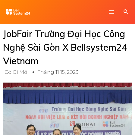
Skip
Main
Sea
to
Menu
content
JobFair Trường Đại Học Công
Nghệ Sài Gòn X Bellsystem24
Vietnam
Có Gì Mới
Tháng 11 15, 2023