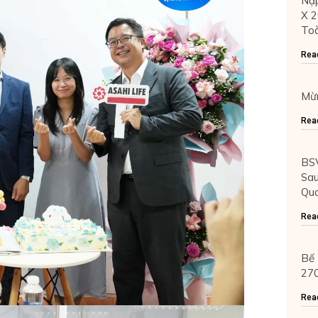
Nạp
X 2
Toà
Rea
Mừn
Rea
BSV
Sau
Qua
Rea
Bế 
270
Rea