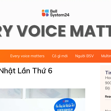
Every voice matters
Có gì mới
Người BSV
Multi
Nhật Lần Thứ 6
Ti
Hoà
900
Bộ
Rea