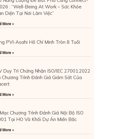
 Năng Lượng Để Bứt Phá Cùng Connect-
026 : “Well-Being At Work – Sức Khỏe
n Diện Tại Nơi Làm Việc”
d More »
g PVI-Asahi Hồ Chí Minh Tròn 8 Tuổi
d More »
 Duy Trì Chứng Nhận ISO/IEC 27001:2022
 Chương Trình Đánh Giá Giám Sát Của
cert
d More »
Mạc Chương Trình Đánh Giá Nội Bộ ISO
01 Tại HO Và Khối Dự Án Miền Bắc
d More »