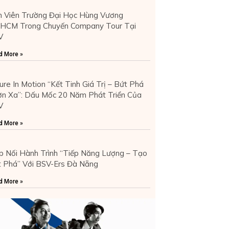
h Viên Trường Đại Học Hùng Vương
.HCM Trong Chuyến Company Tour Tại
V
d More »
ure In Motion “Kết Tinh Giá Trị – Bứt Phá
n Xa”: Dấu Mốc 20 Năm Phát Triển Của
V
d More »
p Nối Hành Trình “Tiếp Năng Lượng – Tạo
 Phá” Với BSV-Ers Đà Nẵng
d More »