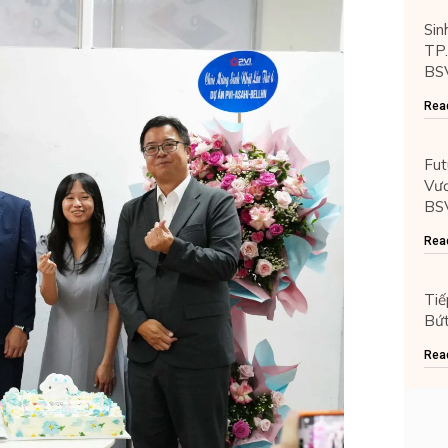
Sin
TP
BS
Rea
Fut
Vươ
BS
Rea
Tiế
Bứt
Rea