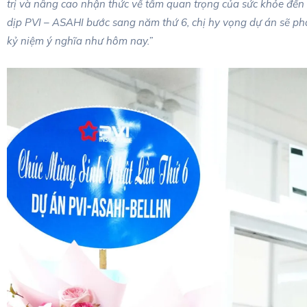
trị và nâng cao nhận thức về tầm quan trọng của sức khỏe đến 
dịp PVI – ASAHI bước sang năm thứ 6, chị hy vọng dự án sẽ phá
kỷ niệm ý nghĩa như hôm nay.”