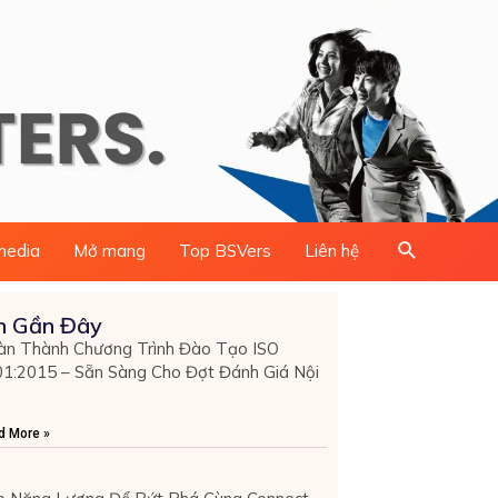
Search
media
Mở mang
Top BSVers
Liên hệ
n Gần Đây
n Thành Chương Trình Đào Tạo ISO
1:2015 – Sẵn Sàng Cho Đợt Đánh Giá Nội
d More »