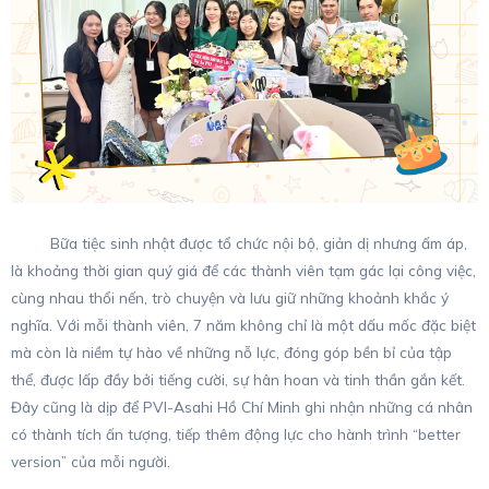
Bữa tiệc sinh nhật được tổ chức nội bộ, giản dị nhưng ấm áp,
là khoảng thời gian quý giá để các thành viên tạm gác lại công việc,
cùng nhau thổi nến, trò chuyện và lưu giữ những khoảnh khắc ý
nghĩa. Với mỗi thành viên, 7 năm không chỉ là một dấu mốc đặc biệt
mà còn là niềm tự hào về những nỗ lực, đóng góp bền bỉ của tập
thể, được lấp đầy bởi tiếng cười, sự hân hoan và tinh thần gắn kết.
Đây cũng là dịp để PVI-Asahi Hồ Chí Minh ghi nhận những cá nhân
có thành tích ấn tượng, tiếp thêm động lực cho hành trình “better
version” của mỗi người.