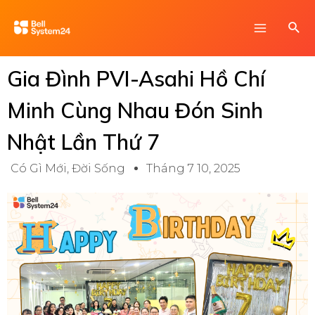
Skip
Main
Sea
to
Menu
content
Gia Đình PVI-Asahi Hồ Chí
Minh Cùng Nhau Đón Sinh
Nhật Lần Thứ 7
Có Gì Mới
,
Đời Sống
Tháng 7 10, 2025