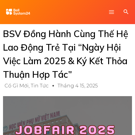
Skip
Main
Sea
to
Menu
content
BSV Đồng Hành Cùng Thế Hệ
Lao Động Trẻ Tại “Ngày Hội
Việc Làm 2025 & Ký Kết Thỏa
Thuận Hợp Tác”
Có Gì Mới
,
Tin Tức
Tháng 4 15, 2025