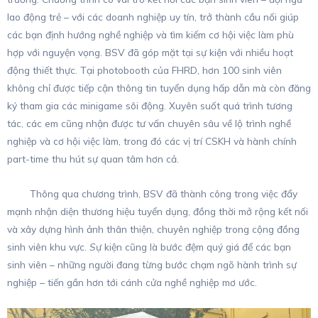
lao động trẻ – với các doanh nghiệp uy tín, trở thành cầu nối giúp
các bạn định hướng nghề nghiệp và tìm kiếm cơ hội việc làm phù
hợp với nguyện vọng. BSV đã góp mặt tại sự kiện với nhiều hoạt
động thiết thực. Tại photobooth của FHRD, hơn 100 sinh viên
không chỉ được tiếp cận thông tin tuyển dụng hấp dẫn mà còn đăng
ký tham gia các minigame sôi động. Xuyên suốt quá trình tương
tác, các em cũng nhận được tư vấn chuyên sâu về lộ trình nghề
nghiệp và cơ hội việc làm, trong đó các vị trí CSKH và hành chính
part-time thu hút sự quan tâm hơn cả.
Thông qua chương trình, BSV đã thành công trong việc đẩy
mạnh nhận diện thương hiệu tuyển dụng, đồng thời mở rộng kết nối
và xây dựng hình ảnh thân thiện, chuyên nghiệp trong cộng đồng
sinh viên khu vực.
S
ự kiện cũng là bước đệm quý giá để các bạn
sinh viên – những người đang từng bước chạm ngõ hành trình sự
nghiệp – tiến gần hơn tới cánh cửa nghề nghiệp mơ ước.