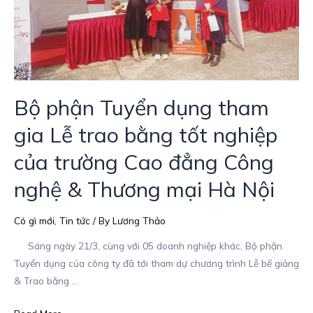
bằng
tốt
nghiệp
của
trường
Bộ phận Tuyển dụng tham
Cao
đẳng
gia Lễ trao bằng tốt nghiệp
Công
nghệ
của trường Cao đẳng Công
&
nghệ & Thương mại Hà Nội
Thương
mại
Có gì mới
,
Tin tức
/ By
Lương Thảo
Hà
Nội
Sáng ngày 21/3, cùng với 05 doanh nghiệp khác, Bộ phận
Tuyển dụng của công ty đã tới tham dự chương trình Lễ bế giảng
& Trao bằng …