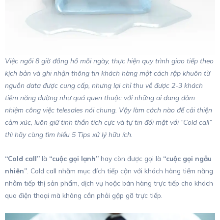
Việc ngồi 8 giờ đồng hồ mỗi ngày, thực hiện quy trình giao tiếp theo
kịch bản và ghi nhận thông tin khách hàng một cách rập khuôn từ
nguồn data được cung cấp, nhưng lại chỉ thu về được 2-3 khách
tiềm năng dường như quá quen thuộc với những ai đang đảm
nhiệm công việc telesales nói chung. Vậy làm cách nào để cải thiện
cảm xúc, luôn giữ tinh thần tích cực và tự tin đối mặt với “Cold call”
thì hãy cùng tìm hiểu 5 Tips xử lý hữu ích.
“Cold call”
là
“cuộc gọi lạnh”
hay còn được gọi là
“cuộc gọi ngẫu
nhiên”
. Cold call nhằm mục đích
tiếp cận với khách hàng tiềm năng
nhằm tiếp thị sản phẩm, dịch vụ hoặc bán hàng trực tiếp cho khách
qua điện thoại mà không cần phải gặp gỡ trực tiếp.