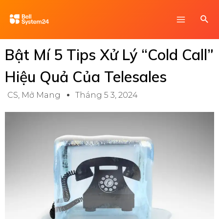
Skip
Main
Sea
to
Menu
content
Bật Mí 5 Tips Xử Lý “Cold Call”
Hiệu Quả Của Telesales
CS
,
Mở Mang
Tháng 5 3, 2024