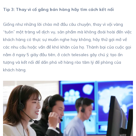
Tip 3: Thay vì cố gắng bán hàng hãy tìm cách kết nối
Giống như những lời chào mở đầu câu chuyện, thay vì vội vàng
“tuôn” một tràng về dịch vụ, sản phẩm mà không đoái hoài đến việc
khách hàng có thực sự muốn nghe hay không, hãy thử gợi mở về
các nhu cầu hoặc vấn đề khó khăn của họ. Thành bại của cuộc gọi
nằm ở ngay 5 giây đầu tiên, ở cách telesales gây chú ý, tạo ấn
tượng và kết nối để dần phá vỡ hàng rào tâm lý đề phòng của
khách hàng.