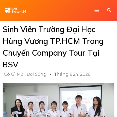
Skip
Main
Sea
to
Menu
content
Sinh Viên Trường Đại Học
Hùng Vương TP.HCM Trong
Chuyến Company Tour Tại
BSV
Có Gì Mới
,
Đời Sống
Tháng 6 24, 2026