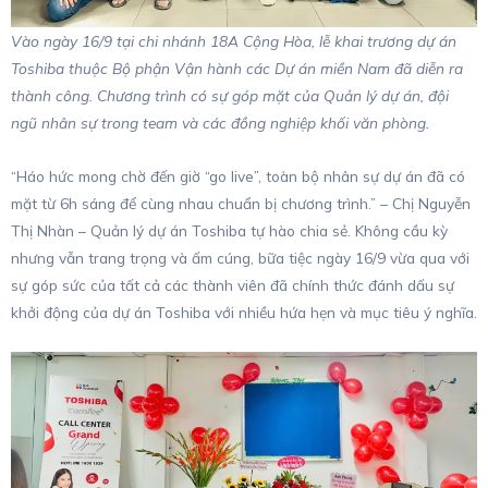
Vào ngày 16/9 tại chi nhánh 18A Cộng Hòa, lễ khai trương dự án
Toshiba thuộc Bộ phận Vận hành các Dự án miền Nam đã diễn ra
thành công. Chương trình có sự góp mặt của Quản lý dự án, đội
ngũ nhân sự trong team và các đồng nghiệp khối văn phòng.
“Háo hức mong chờ đến giờ “go live”, toàn bộ nhân sự dự án đã có
mặt từ 6h sáng để cùng nhau chuẩn bị chương trình.” – Chị Nguyễn
Thị Nhàn – Quản lý dự án Toshiba tự hào chia sẻ. Không cầu kỳ
nhưng vẫn trang trọng và ấm cúng, bữa tiệc ngày 16/9 vừa qua với
sự góp sức của tất cả các thành viên đã chính thức đánh dấu sự
khởi động của dự án Toshiba với nhiều hứa hẹn và mục tiêu ý nghĩa.