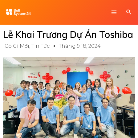
Skip
Main
Sea
to
Menu
content
Lễ Khai Trương Dự Án Toshiba
Có Gì Mới
,
Tin Tức
Tháng 9 18, 2024