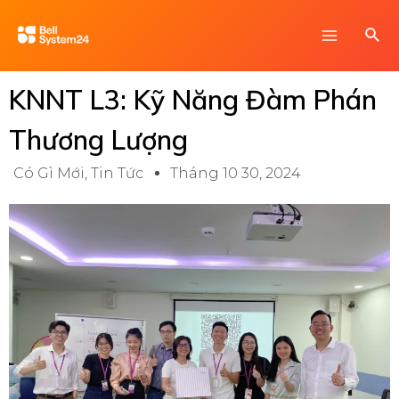
Skip
Main
Sea
to
Menu
content
KNNT L3: Kỹ Năng Đàm Phán
Thương Lượng
Có Gì Mới
,
Tin Tức
Tháng 10 30, 2024