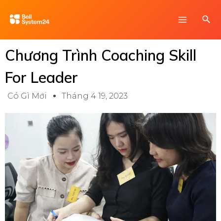
Skip
Main
Sea
to
Menu
content
Chương Trình Coaching Skill
For Leader
Có Gì Mới
Tháng 4 19, 2023