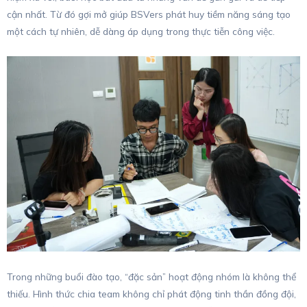
cận nhất. Từ đó gợi mở giúp BSVers phát huy tiềm năng sáng tạo
một cách tự nhiên, dễ dàng áp dụng trong thực tiễn công việc.
Trong những buổi đào tạo, “đặc sản” hoạt động nhóm là không thể
thiếu. Hình thức chia team không chỉ phát động tinh thần đồng đội,