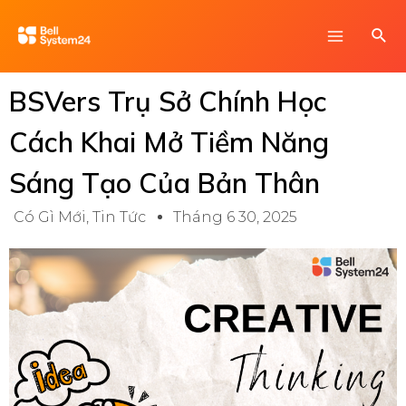
Skip
Main
Sea
to
Menu
content
BSVers Trụ Sở Chính Học
Cách Khai Mở Tiềm Năng
Sáng Tạo Của Bản Thân
Có Gì Mới
,
Tin Tức
Tháng 6 30, 2025