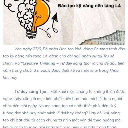
Vào ngày 27/6, Bộ phận Đào tạo khởi động Chương trình đào
tạo kỹ năng nền tảng L4 dành cho đội ngũ nhân sự tại Trụ sở
chính. Và
“Creative Thinking – Tư duy sáng tạo”
là chủ đề đầu tiên
nằm trong chuỗi 3 module được thiết kế và triển khai trong khóa
học này.
Tư duy sáng tạo
– Một khái niệm chúng ta không ít lần được
nghe thấy, cũng là mục tiêu phát triển bản thân mà biết bao người
nhắc đến mỗi ngày. Nhưng sáng tạo có nhất thiết phải đến từ ý
tưởng đột phá hay phát minh vĩ đại hay không? Hay đôi khi, sáng
tạo chỉ bắt đầu từ cách chúng ta nhìn một vấn đề theo hướng mới,
tìm ra cách thức và giải pháp làm việc hiệu quả hơn trong hoàn