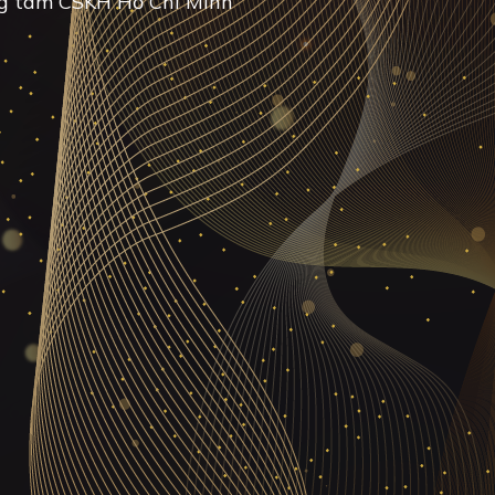
g tâm CSKH Hồ Chí Minh