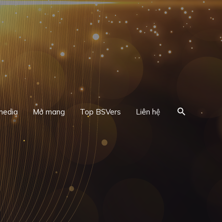
Search
media
Mở mang
Top BSVers
Liên hệ