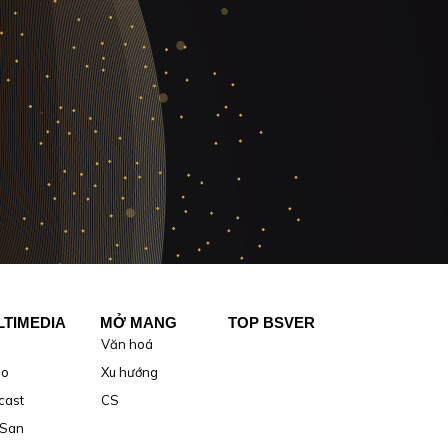
TIMEDIA
MỞ MANG
TOP BSVER
Văn hoá
eo
Xu hướng
cast
CS
 San