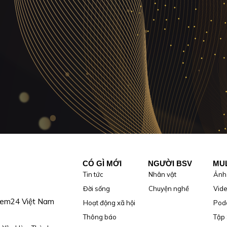
CÓ GÌ MỚI
NGƯỜI BSV
MUL
Tin tức
Nhân vật
Ảnh
Đời sống
Chuyện nghề
Vid
tem24 Việt Nam
Hoạt động xã hội
Pod
Thông báo
Tập