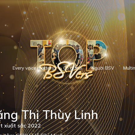
Every voice matters
Có gì mới
Người BSV
Multi
ng Thị Thùy Linh
t xuất sắc 2022