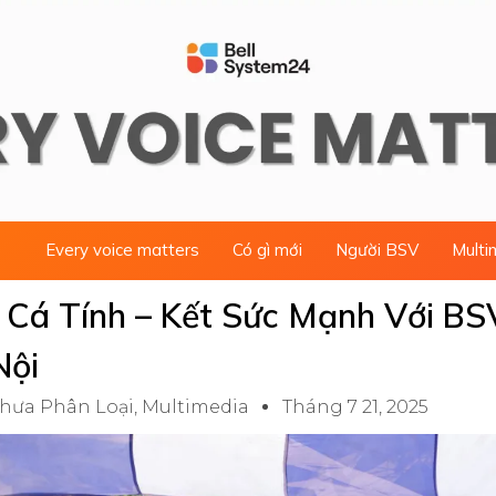
Every voice matters
Có gì mới
Người BSV
Multi
Cá Tính – Kết Sức Mạnh Với BS
Nội
hưa Phân Loại
,
Multimedia
Tháng 7 21, 2025