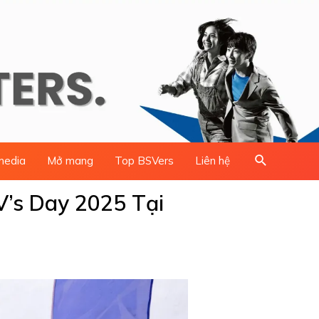
Search
media
Mở mang
Top BSVers
Liên hệ
V’s Day 2025 Tại