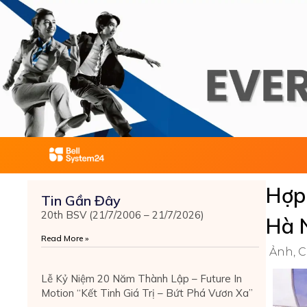
Skip
to
content
Hợp 
Tin Gần Đây
20th BSV (21/7/2006 – 21/7/2026)
Hà 
Read More »
Ảnh
,
C
Lễ Kỷ Niệm 20 Năm Thành Lập – Future In
Motion “Kết Tinh Giá Trị – Bứt Phá Vươn Xa”